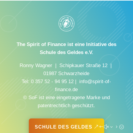
The Spirit of Finance ist eine Initiative des
Schule des Geldes e.V.
Ronny Wagner | Schipkauer Straße 12 |
01987 Schwarzheide
Tel: 0 357 52 - 94 95 12 | info@spirit-of-
finance.de
© SoF ist eine eingetragene Marke und
patentrechtlich geschützt.
SCHULE DES GELDES