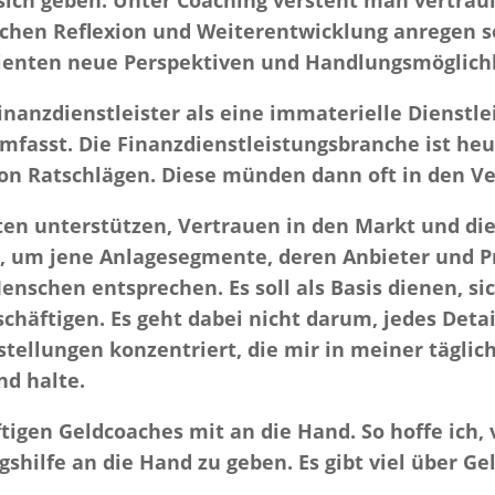
 sich geben. Unter Coaching versteht man vertra
nlichen Reflexion und Weiterentwicklung anregen
lienten neue Perspektiven und Handlungsmöglichk
inanzdienstleister als eine immaterielle Dienstlei
mfasst. Die Finanzdienstleistungsbranche ist heu
 von Ratschlägen. Diese münden dann oft in den V
ten unterstützen, Vertrauen in den Markt und di
 um jene Anlagesegmente, deren Anbieter und Pro
schen entsprechen. Es soll als Basis dienen, si
chäftigen. Es geht dabei nicht darum, jedes Deta
tellungen konzentriert, die mir in meiner täglich
nd halte.
tigen Geldcoaches mit an die Hand. So hoffe ich,
gshilfe an die Hand zu geben. Es gibt viel über 